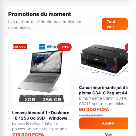
Promotions du moment
Les meilleures réductions actuellement
Tout
voir
disponibles.
-23%
-18%
Canon imprimante jet d'encr
pixma G3410 Paquet A4 -
WiFi -12000 pages en Noir E
L’imprimante Canon G3410 et
7000 pages en couleur noir
G3416 sont des modèles
90 000 FCFA
multifonctions qui font...
Lenovo Ideapad 1 - Dualcore
110 000 FCFA
- 8 / 256 Go SSD - Windows
Ajouter
11 - gris - Garantie 12 Mois
Lenovo IdeaPad 1 Intel 15
pouces Un ordinateur portable
215 000 FCFA
polyvalent avec éc...
Voir