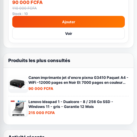
90 000 FCFA
110 000 FCFA
Stock : 10
Ajouter
Voir
Produits les plus consultés
Canon imprimante jet d'encre pixma G3410 Paquet A4 -
WiFi -12000 pages en Noir Et 7000 pages en couleur
noir
90 000 FCFA
Lenovo Ideapad 1 - Dualcore - 8 / 256 Go SSD -
Windows 11 - gris - Garantie 12 Mois
215 000 FCFA