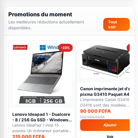
Promotions du moment
Les meilleures réductions actuellement
Tout
voir
disponibles.
-23%
-18%
Canon imprimante jet d'encr
pixma G3410 Paquet A4 -
WiFi -12000 pages en Noir E
L’imprimante Canon G3410 et
7000 pages en couleur noir
G3416 sont des modèles
90 000 FCFA
multifonctions qui font...
Lenovo Ideapad 1 - Dualcore
110 000 FCFA
- 8 / 256 Go SSD - Windows
Ajouter
11 - gris - Garantie 12 Mois
Lenovo IdeaPad 1 Intel 15
pouces Un ordinateur portable
215 000 FCFA
polyvalent avec éc...
Voir