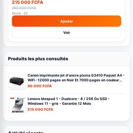
215 000 FCFA
280 000 FCFA
Stock : 20
Ajouter
Voir
Produits les plus consultés
Canon imprimante jet d'encre pixma G3410 Paquet A4 -
WiFi -12000 pages en Noir Et 7000 pages en couleur
noir
90 000 FCFA
Lenovo Ideapad 1 - Dualcore - 8 / 256 Go SSD -
Windows 11 - gris - Garantie 12 Mois
215 000 FCFA