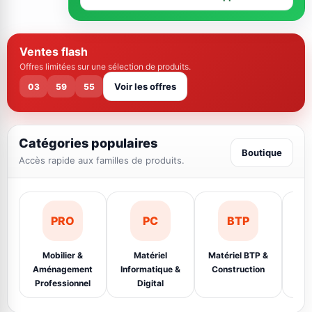
Ventes flash
Offres limitées sur une sélection de produits.
Voir les offres
03
59
54
Catégories populaires
Boutique
Accès rapide aux familles de produits.
PRO
PC
BTP
Mobilier &
Matériel
Matériel BTP &
Éq
Aménagement
Informatique &
Construction
Ins
Professionnel
Digital