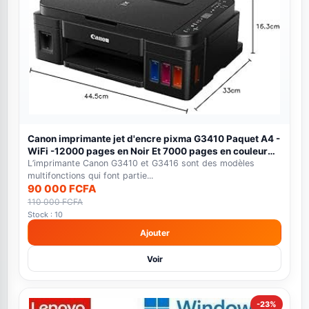
Canon imprimante jet d'encre pixma G3410 Paquet A4 -
WiFi -12000 pages en Noir Et 7000 pages en couleur
noir
L’imprimante Canon G3410 et G3416 sont des modèles
multifonctions qui font partie...
90 000 FCFA
110 000 FCFA
Stock : 10
Ajouter
Voir
-23%