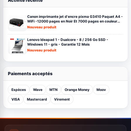
Activité récente
Canon imprimante jet d'encre pixma G3410 Paquet A4 -
WiFi -12000 pages en Noir Et 7000 pages en couleur
noir
Nouveau produit
Lenovo Ideapad 1 - Dualcore - 8 / 256 Go SSD -
Windows 11 - gris - Garantie 12 Mois
Nouveau produit
Paiements acceptés
Espèces
Wave
MTN
Orange Money
Moov
VISA
Mastercard
Virement