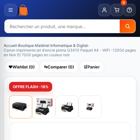
0
Accueil
›
Boutique
›
Matériel Informatique & Digital
›
Canon imprimante jet d'encre pixma G3410 Paquet A4 - WiFi -12000 pages
en Noir Et 7000 pages en couleur noir
❤️
Wishlist (0)
⇆
Comparer (0)
🛒
Panier
OFFRE FLASH -18%