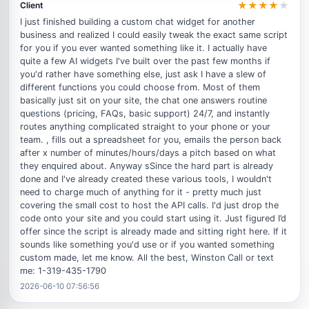
★
★
★
★
★
Client
I just finished building a custom chat widget for another
business and realized I could easily tweak the exact same script
for you if you ever wanted something like it. I actually have
quite a few AI widgets I've built over the past few months if
you'd rather have something else, just ask I have a slew of
different functions you could choose from. Most of them
basically just sit on your site, the chat one answers routine
questions (pricing, FAQs, basic support) 24/7, and instantly
routes anything complicated straight to your phone or your
team. , fills out a spreadsheet for you, emails the person back
after x number of minutes/hours/days a pitch based on what
they enquired about. Anyway sSince the hard part is already
done and I've already created these various tools, I wouldn't
need to charge much of anything for it - pretty much just
covering the small cost to host the API calls. I'd just drop the
code onto your site and you could start using it. Just figured I’d
offer since the script is already made and sitting right here. If it
sounds like something you'd use or if you wanted something
custom made, let me know. All the best, Winston Call or text
me: 1-319-435-1790
2026-06-10 07:56:56