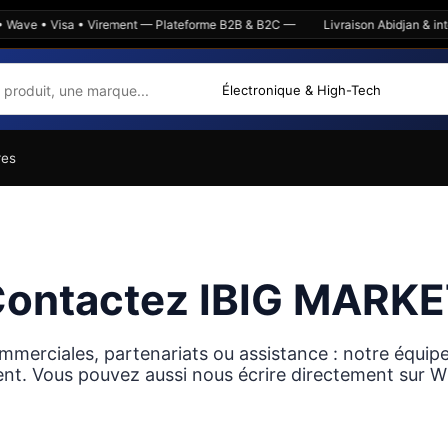
 Wave • Visa • Virement — Plateforme B2B & B2C —
Livraison Abidjan & int
res
ontactez IBIG MARK
mmerciales, partenariats ou assistance : notre équip
nt. Vous pouvez aussi nous écrire directement sur 