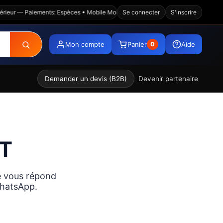
érieur — Paiements: Espèces • Mobile Money • Wave • Visa • Virement — Platef
Se connecter
S'inscrire
Mon compte
Panier
Aide
0
Demander un devis (B2B)
Devenir partenaire
ET
e vous répond
WhatsApp.