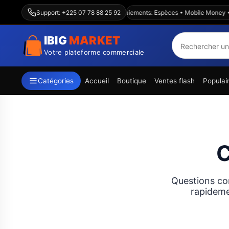
Livraison Abidjan & intérieur — Paiements: Espèces • Mobile Money •
Support: +225 07 78 88 25 92
IBIG
MARKET
Votre plateforme commerciale
Catégories
Accueil
Boutique
Ventes flash
Populai
C
Questions co
rapideme