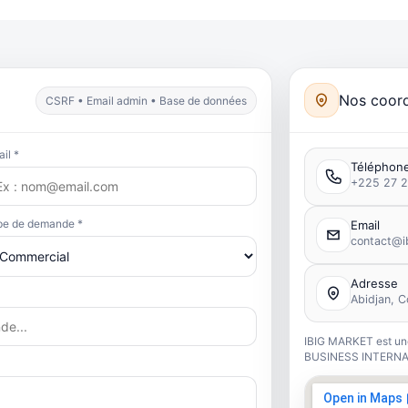
Nos coor
CSRF • Email admin • Base de données
il *
Téléphon
+225 27 2
pe de demande *
Email
contact@i
Adresse
Abidjan, C
IBIG MARKET est un
BUSINESS INTERNA