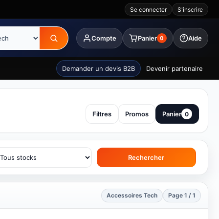
Se connecter
S'inscrire
Compte
Panier
Aide
0
Demander un devis B2B
Devenir partenaire
Filtres
Promos
Panier
0
Rechercher
Accessoires Tech
Page 1 / 1