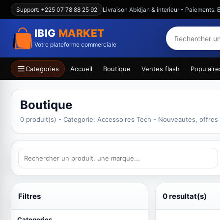
Support: +225 07 78 88 25 92
Livraison Abidjan & interieur - Paiements
IBIG
MARKET
Votre plateforme commerciale
Categories
Accueil
Boutique
Ventes flash
Populaire
Boutique
0 produit(s) - Categorie: Accessoires Tech - Nouveautes, offres
Filtres
0 resultat(s)
Categories