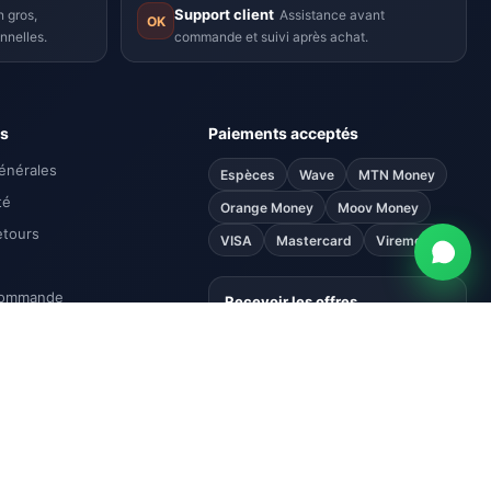
Support client
 gros,
Assistance avant
OK
nnelles.
commande et suivi après achat.
ns
Paiements acceptés
énérales
Espèces
Wave
MTN Money
té
Orange Money
Moov Money
etours
VISA
Mastercard
Virement
commande
Recevoir les offres
Promotions, nouveautés et
opportunités B2B directement par
email.
S'abonner