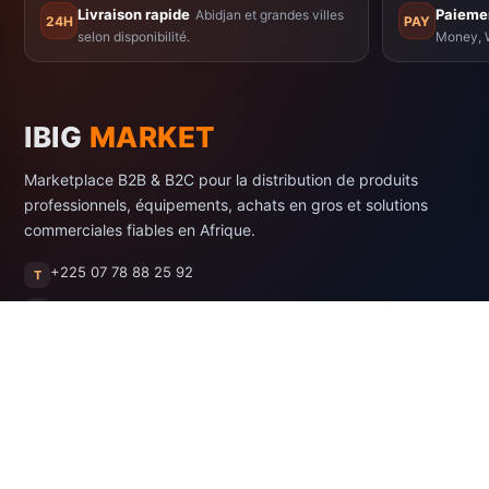
Livraison rapide
Paiemen
Abidjan et grandes villes
24H
PAY
selon disponibilité.
Money, W
IBIG
MARKET
Marketplace B2B & B2C pour la distribution de produits
professionnels, équipements, achats en gros et solutions
commerciales fiables en Afrique.
+225 07 78 88 25 92
T
formation@intermark-business.com
@
Abidjan, Côte d'Ivoire
CI
Facebook
Instagram
LinkedIn
WhatsApp