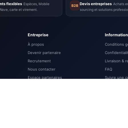
ts flexibles
Devis entreprises
Espèces, Mobile
Achats en
B2B
ave, carte et virement.
sourcing et solutions professio
Entreprise
Informatio
À propos
Conditions g
Devenir partenaire
Confidentiali
Recrutement
Livraison & r
Nous contacter
FAQ
Espace partenaires
Suivre une 