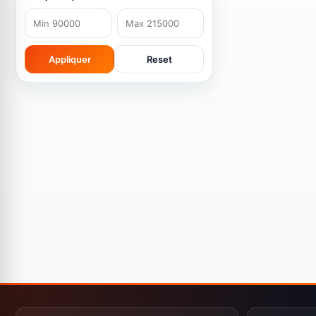
Services & Produits Digitaux
0
Téléphonie & Internet
0
Appliquer
Reset
Smartphones
0
Ordinateurs Portables
1
Accessoires High-Tech
0
Téléviseurs & Écrans
0
Accessoires Tech
0