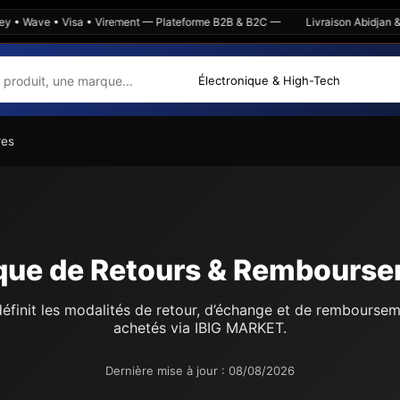
 • Wave • Visa • Virement — Plateforme B2B & B2C —
Livraison Abidjan & i
res
ique de Retours & Rembours
définit les modalités de retour, d’échange et de rembourse
achetés via IBIG MARKET.
Dernière mise à jour : 08/08/2026