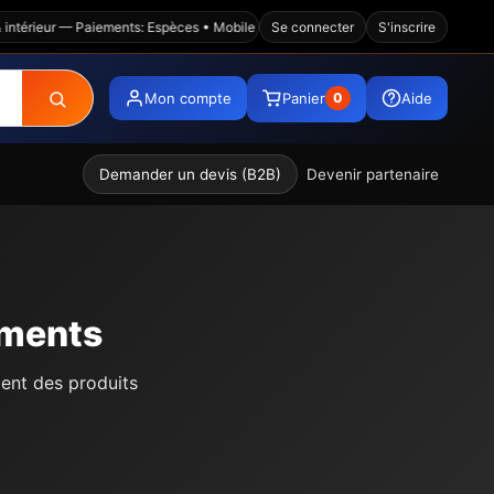
ntérieur — Paiements: Espèces • Mobile Money • Wave • Visa • Virement — Plat
Se connecter
S'inscrire
Mon compte
Panier
Aide
0
Demander un devis (B2B)
Devenir partenaire
ements
ment des produits