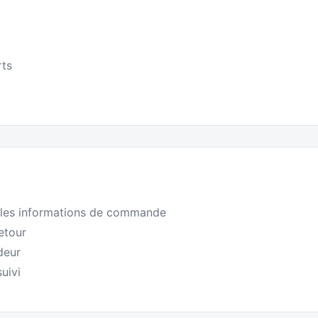
rts
 les informations de commande
retour
deur
uivi