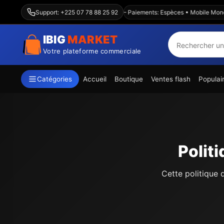
Livraison Abidjan & intérieur — Paiements: Espèces • Mobile Money
Support: +225 07 78 88 25 92
IBIG
MARKET
Votre plateforme commerciale
Catégories
Accueil
Boutique
Ventes flash
Populai
Polit
Cette politique 