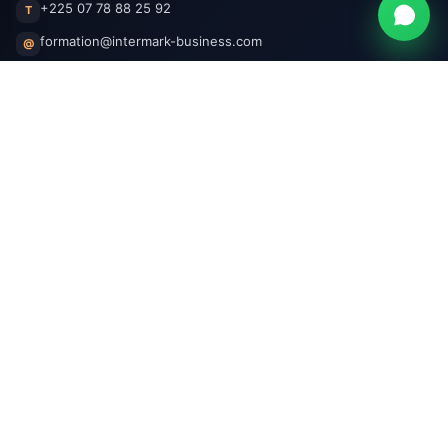
+225 07 78 88 25 92
T
formation@intermark-business.com
@
Abidjan, Côte d'Ivoire
CI
Facebook
Instagram
LinkedIn
WhatsApp
Entreprise
À propos
Devenir partenaire
Recrutement
Nous contacter
Espace partenaires
Informations
Conditions générales
Confidentialité
Livraison & retours