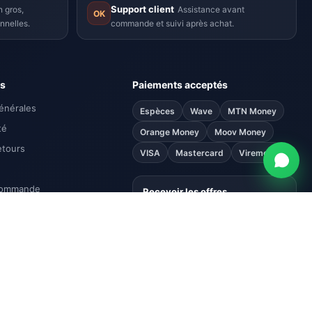
Support client
 gros,
Assistance avant
OK
nnelles.
commande et suivi après achat.
ns
Paiements acceptés
énérales
Espèces
Wave
MTN Money
té
Orange Money
Moov Money
etours
VISA
Mastercard
Virement
commande
Recevoir les offres
Promotions, nouveautés et
opportunités B2B directement par
email.
S'abonner