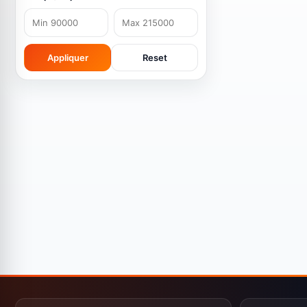
Services & Produits Digitaux
0
Téléphonie & Internet
0
Appliquer
Reset
Smartphones
0
Ordinateurs Portables
1
Accessoires High-Tech
0
Téléviseurs & Écrans
0
Accessoires Tech
0