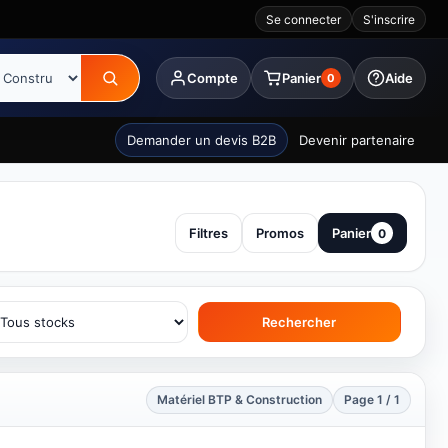
Se connecter
S'inscrire
Compte
Panier
Aide
0
Demander un devis B2B
Devenir partenaire
Filtres
Promos
Panier
0
Rechercher
Matériel BTP & Construction
Page 1 / 1