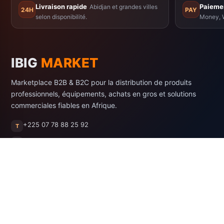
Livraison rapide
Paiemen
Abidjan et grandes villes
24H
PAY
selon disponibilité.
Money, W
IBIG
MARKET
Marketplace B2B & B2C pour la distribution de produits
professionnels, équipements, achats en gros et solutions
commerciales fiables en Afrique.
+225 07 78 88 25 92
T
formation@intermark-business.com
@
Abidjan, Côte d'Ivoire
CI
Facebook
Instagram
LinkedIn
WhatsApp