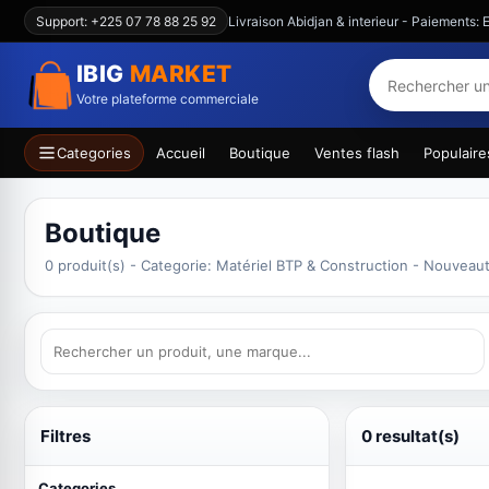
Support: +225 07 78 88 25 92
Livraison Abidjan & interieur - Paiements
IBIG
MARKET
Votre plateforme commerciale
Categories
Accueil
Boutique
Ventes flash
Populaire
Boutique
0 produit(s) - Categorie: Matériel BTP & Construction - Nouveaut
Filtres
0 resultat(s)
Categories