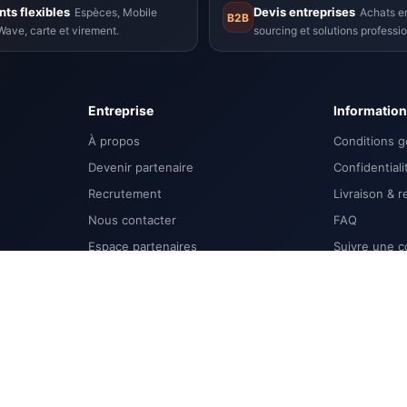
ts flexibles
Devis entreprises
Espèces, Mobile
Achats en
B2B
ave, carte et virement.
sourcing et solutions professio
Entreprise
Informatio
À propos
Conditions g
Devenir partenaire
Confidentiali
Recrutement
Livraison & r
Nous contacter
FAQ
Espace partenaires
Suivre une 