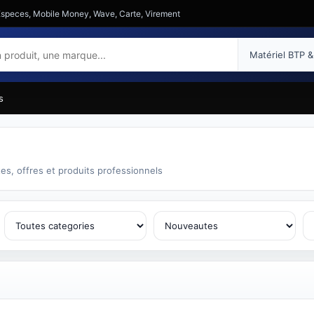
: Especes, Mobile Money, Wave, Carte, Virement
s
es, offres et produits professionnels