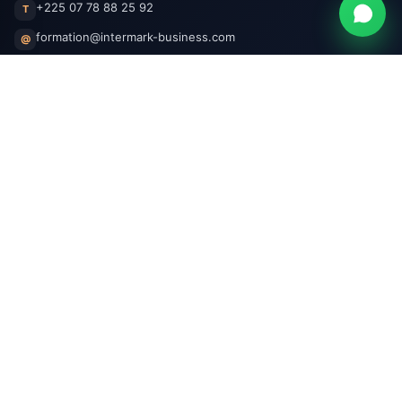
+225 07 78 88 25 92
T
formation@intermark-business.com
@
Abidjan, Côte d'Ivoire
CI
Facebook
Instagram
LinkedIn
WhatsApp
Entreprise
À propos
Devenir partenaire
Recrutement
Nous contacter
Espace partenaires
Informations
Conditions générales
Confidentialité
Livraison & retours