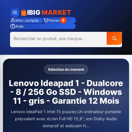
IBIG
MARKET
Mon compte
Panier
0
Aide
Sélection du moment
Canon imprimante jet
d'encre pixma G3410
Paquet A4 - WiFi -12000
pages en Noir Et 7000
pages en couleur noir
L’imprimante Canon G3410 et G3416 sont des modèles