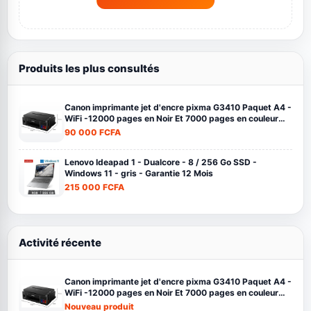
recherche.
Voir toute la boutique
Produits les plus consultés
Canon imprimante jet d'encre pixma G3410 Paquet A4 -
WiFi -12000 pages en Noir Et 7000 pages en couleur
noir
90 000 FCFA
Lenovo Ideapad 1 - Dualcore - 8 / 256 Go SSD -
Windows 11 - gris - Garantie 12 Mois
215 000 FCFA
Activité récente