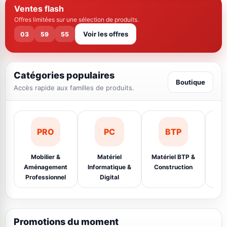
Ventes flash
Offres limitées sur une sélection de produits.
Voir les offres
03
59
54
Catégories populaires
Boutique
Accès rapide aux familles de produits.
PRO
PC
BTP
Mobilier &
Matériel
Matériel BTP &
Éq
Aménagement
Informatique &
Construction
Ins
Professionnel
Digital