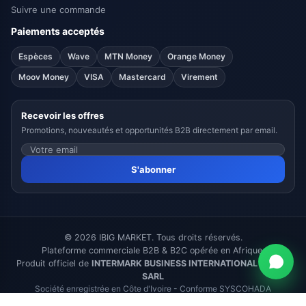
Suivre une commande
Paiements acceptés
Espèces
Wave
MTN Money
Orange Money
Moov Money
VISA
Mastercard
Virement
Recevoir les offres
Promotions, nouveautés et opportunités B2B directement par email.
S'abonner
© 2026 IBIG MARKET. Tous droits réservés.
Plateforme commerciale B2B & B2C opérée en Afrique.
Produit officiel de
INTERMARK BUSINESS INTERNATIONAL GROUP
SARL
Société enregistrée en Côte d'Ivoire - Conforme SYSCOHADA