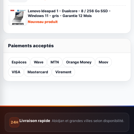
Canon imprimante jet d'encre pixma G3410 Paquet A4 -
WiFi -12000 pages en Noir Et 7000 pages en couleur
noir
Nouveau produit
Lenovo Ideapad 1 - Dualcore - 8 / 256 Go SSD -
Windows 11 - gris - Garantie 12 Mois
Nouveau produit
Paiements acceptés
Espèces
Wave
MTN
Orange Money
Moov
VISA
Mastercard
Virement
Livraison rapide
Abidjan et grandes villes selon disponibilité.
24H