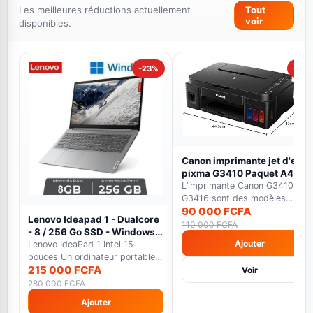
Promotions du moment
Les meilleures réductions actuellement
Tout
voir
disponibles.
-23%
-18%
Canon imprimante jet d'encr
pixma G3410 Paquet A4 -
WiFi -12000 pages en Noir E
L’imprimante Canon G3410 et
7000 pages en couleur noir
G3416 sont des modèles
90 000 FCFA
multifonctions qui font...
Lenovo Ideapad 1 - Dualcore
110 000 FCFA
- 8 / 256 Go SSD - Windows
Ajouter
11 - gris - Garantie 12 Mois
Lenovo IdeaPad 1 Intel 15
pouces Un ordinateur portable
215 000 FCFA
polyvalent avec éc...
Voir