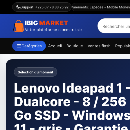
Livraison Abidjan & intérieur — Paiements: Espèces • Mobile Money • Wav
Support: +225 07 78 88 25 92
IBIG
MARKET
Votre plateforme commerciale
Catégories
Accueil
Boutique
Ventes flash
Populai
Sélection du moment
Canon imprimant
jet d'encre pixma
G3410 Paquet A4 
WiFi -12000 page