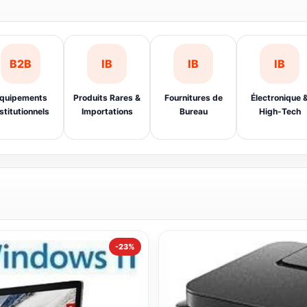
B2B
IB
IB
IB
quipements
Produits Rares &
Fournitures de
Électronique 
stitutionnels
Importations
Bureau
High-Tech