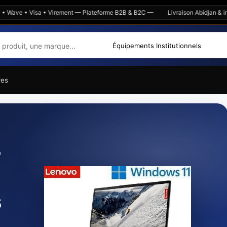
e • Visa • Virement — Plateforme B2B & B2C —
Livraison Abidjan & intérie
res
e
-
s