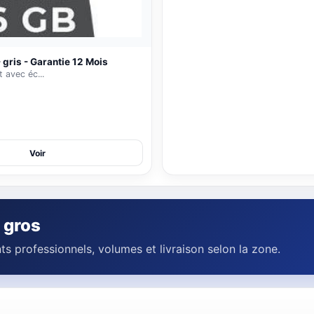
90 000 FCFA
110 000 FCFA
Ajouter
 gris - Garantie 12 Mois
 avec éc...
Voir
 gros