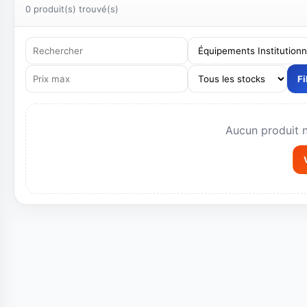
Devis personnalisé, sourcing, importation, équipement
Résultats
0 produit(s) trouvé(s)
Fi
Aucun produit 