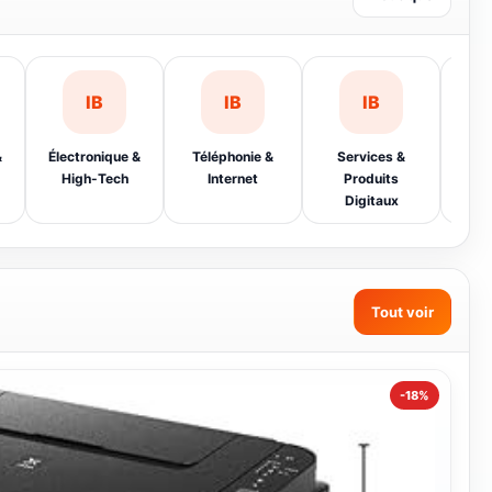
Boutique
IB
IB
IB
&
Électronique &
Téléphonie &
Services &
Sma
High-Tech
Internet
Produits
Digitaux
Tout voir