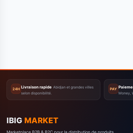
Livraison rapide
Paiemen
Abidjan et grandes villes
24H
PAY
selon disponibilité.
Money, W