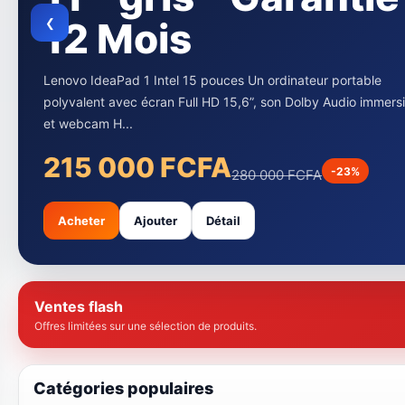
en Noir Et 7000
pages en couleur
❮
noir
L’imprimante Canon G3410 et G3416 sont des modèles
multifonctions qui font partie de la série PIXMA G. Ces
imprimantes sont idéale...
90 000 FCFA
-18%
110 000 FCFA
Acheter
Ajouter
Détail
Ventes flash