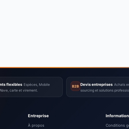
ts flexibles
Devis entreprises
Espèces, Mobile
Achats en
B2B
ave, carte et virement.
sourcing et solutions professio