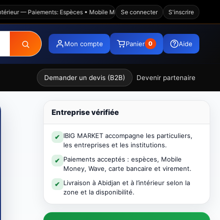
ur — Paiements: Espèces • Mobile Money • Wave • Visa • Virement — Plateforme
Se connecter
S'inscrire
Mon compte
Panier
Aide
0
Demander un devis (B2B)
Devenir partenaire
Entreprise vérifiée
IBIG MARKET accompagne les particuliers,
✔
les entreprises et les institutions.
Paiements acceptés : espèces, Mobile
✔
Money, Wave, carte bancaire et virement.
Livraison à Abidjan et à l’intérieur selon la
✔
zone et la disponibilité.