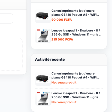
Produits les plus consultés
Canon imprimante jet d'encre
pixma G3410 Paquet A4 - WiFi
-12000 pages en Noir Et 7000
90 000 FCFA
pages en couleur noir
Lenovo Ideapad 1 - Dualcore - 8 /
256 Go SSD - Windows 11 - gris -
Garantie 12 Mois
215 000 FCFA
Activité récente
Canon imprimante jet d'encre
pixma G3410 Paquet A4 - WiFi
-12000 pages en Noir Et 7000
Nouveau produit
pages en couleur noir