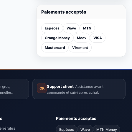
Lenovo Ideapad 1 - Dualcore - 8 /
256 Go SSD - Windows 11 - gris -
Garantie 12 Mois
Nouveau produit
Paiements acceptés
Espèces
Wave
MTN
Orange Money
Moov
VISA
Mastercard
Virement
Support client
 gros,
Assistance avant
OK
nnelles.
commande et suivi après achat.