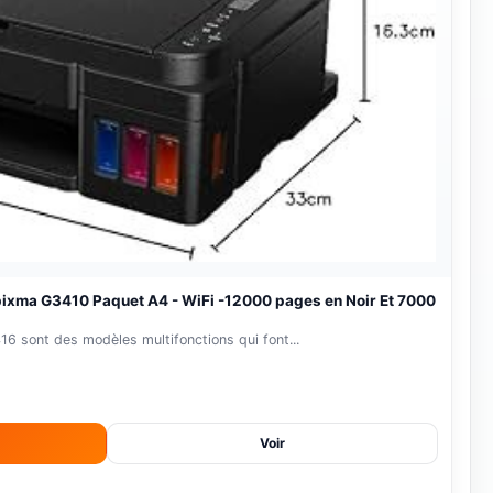
-18%
pixma G3410 Paquet A4 - WiFi -12000 pages en Noir Et 7000
 sont des modèles multifonctions qui font...