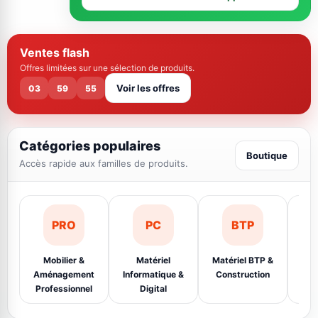
Ventes flash
Offres limitées sur une sélection de produits.
Voir les offres
03
59
55
Catégories populaires
Boutique
Accès rapide aux familles de produits.
PRO
PC
BTP
Mobilier &
Matériel
Matériel BTP &
Éq
Aménagement
Informatique &
Construction
Ins
Professionnel
Digital