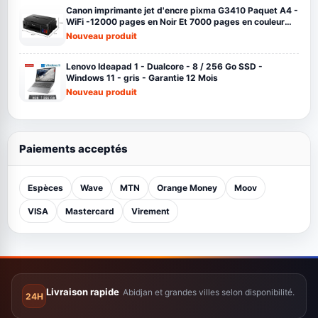
Canon imprimante jet d'encre pixma G3410 Paquet A4 -
WiFi -12000 pages en Noir Et 7000 pages en couleur
noir
Nouveau produit
Lenovo Ideapad 1 - Dualcore - 8 / 256 Go SSD -
Windows 11 - gris - Garantie 12 Mois
Nouveau produit
Paiements acceptés
Espèces
Wave
MTN
Orange Money
Moov
VISA
Mastercard
Virement
Livraison rapide
Abidjan et grandes villes selon disponibilité.
24H