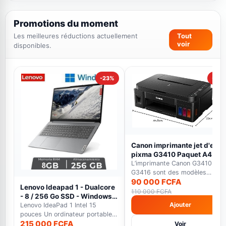
Promotions du moment
Les meilleures réductions actuellement
Tout
voir
disponibles.
-23%
-18%
Canon imprimante jet d'encr
pixma G3410 Paquet A4 -
WiFi -12000 pages en Noir E
L’imprimante Canon G3410 et
7000 pages en couleur noir
G3416 sont des modèles
90 000 FCFA
multifonctions qui font...
Lenovo Ideapad 1 - Dualcore
110 000 FCFA
- 8 / 256 Go SSD - Windows
Ajouter
11 - gris - Garantie 12 Mois
Lenovo IdeaPad 1 Intel 15
pouces Un ordinateur portable
215 000 FCFA
polyvalent avec éc...
Voir