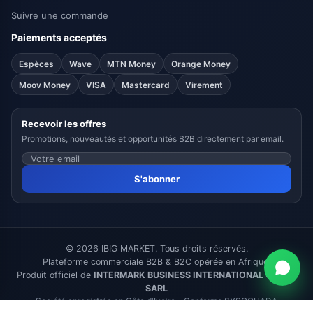
Suivre une commande
Paiements acceptés
Espèces
Wave
MTN Money
Orange Money
Moov Money
VISA
Mastercard
Virement
Recevoir les offres
Promotions, nouveautés et opportunités B2B directement par email.
S'abonner
© 2026 IBIG MARKET. Tous droits réservés.
Plateforme commerciale B2B & B2C opérée en Afrique.
Produit officiel de
INTERMARK BUSINESS INTERNATIONAL GROUP
SARL
Société enregistrée en Côte d'Ivoire - Conforme SYSCOHADA