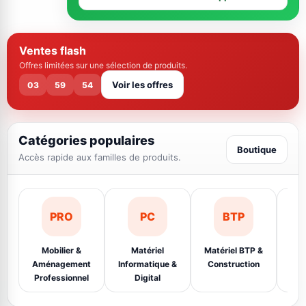
Ventes flash
Offres limitées sur une sélection de produits.
Voir les offres
03
59
54
Catégories populaires
Boutique
Accès rapide aux familles de produits.
PRO
PC
BTP
Mobilier &
Matériel
Matériel BTP &
Éq
Aménagement
Informatique &
Construction
Ins
Professionnel
Digital