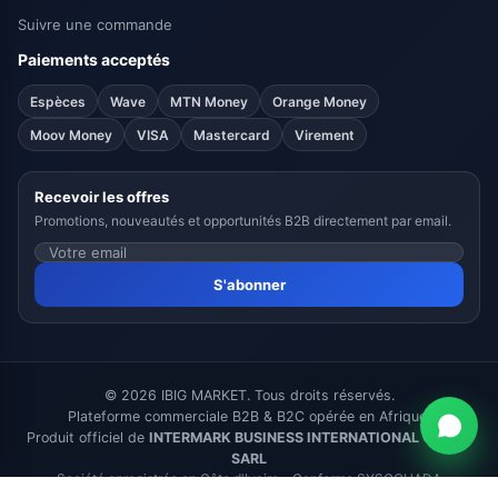
Suivre une commande
Paiements acceptés
Espèces
Wave
MTN Money
Orange Money
Moov Money
VISA
Mastercard
Virement
Recevoir les offres
Promotions, nouveautés et opportunités B2B directement par email.
S'abonner
© 2026 IBIG MARKET. Tous droits réservés.
Plateforme commerciale B2B & B2C opérée en Afrique.
Produit officiel de
INTERMARK BUSINESS INTERNATIONAL GROUP
SARL
Société enregistrée en Côte d'Ivoire - Conforme SYSCOHADA