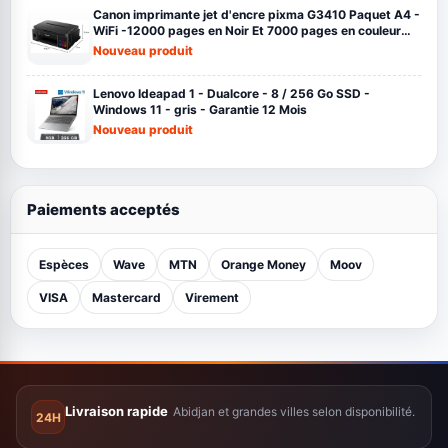
Canon imprimante jet d'encre pixma G3410 Paquet A4 -
WiFi -12000 pages en Noir Et 7000 pages en couleur
noir
Nouveau produit
Lenovo Ideapad 1 - Dualcore - 8 / 256 Go SSD -
Windows 11 - gris - Garantie 12 Mois
Nouveau produit
Paiements acceptés
Espèces
Wave
MTN
Orange Money
Moov
VISA
Mastercard
Virement
Livraison rapide
Abidjan et grandes villes selon disponibilité.
24H