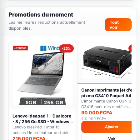
Promotions du moment
Les meilleures réductions actuellement
Tout
voir
disponibles.
-23%
-18%
Canon imprimante jet d'encr
pixma G3410 Paquet A4 -
WiFi -12000 pages en Noir E
L’imprimante Canon G3410 et
7000 pages en couleur noir
G3416 sont des modèles
90 000 FCFA
multifonctions qui font...
Lenovo Ideapad 1 - Dualcore
110 000 FCFA
- 8 / 256 Go SSD - Windows
Ajouter
11 - gris - Garantie 12 Mois
Lenovo IdeaPad 1 Intel 15
pouces Un ordinateur portable
215 000 FCFA
polyvalent avec éc...
Voir