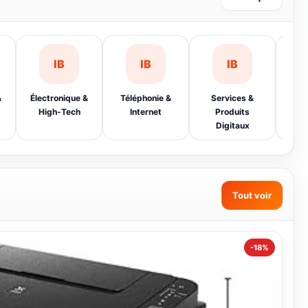
Boutique
IB
IB
IB
&
Électronique &
Téléphonie &
Services &
Sma
High-Tech
Internet
Produits
Digitaux
Tout voir