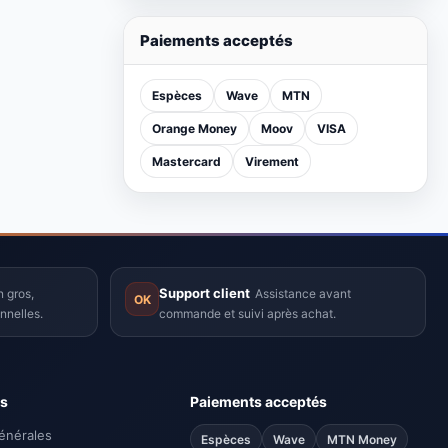
Lenovo Ideapad 1 - Dualcore - 8 /
256 Go SSD - Windows 11 - gris -
Garantie 12 Mois
Nouveau produit
Paiements acceptés
Espèces
Wave
MTN
Orange Money
Moov
VISA
Mastercard
Virement
Support client
 gros,
Assistance avant
OK
nnelles.
commande et suivi après achat.