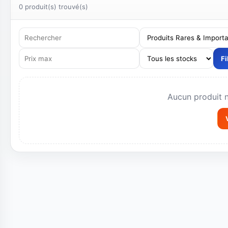
Devis personnalisé, sourcing, importation, équipement
Résultats
0 produit(s) trouvé(s)
Fi
Aucun produit 