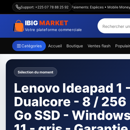
Livraison Abidjan & intérieur — Paiements: Espèces • Mobile Money • Wav
Support: +225 07 78 88 25 92
IBIG
MARKET
Votre plateforme commerciale
Catégories
Accueil
Boutique
Ventes flash
Populai
Sélection du moment
Canon imprimant
jet d'encre pixma
G3410 Paquet A4 
WiFi -12000 page