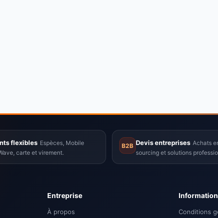
ts flexibles
Devis entreprises
Espèces, Mobile
Achats en
B2B
ave, carte et virement.
sourcing et solutions professio