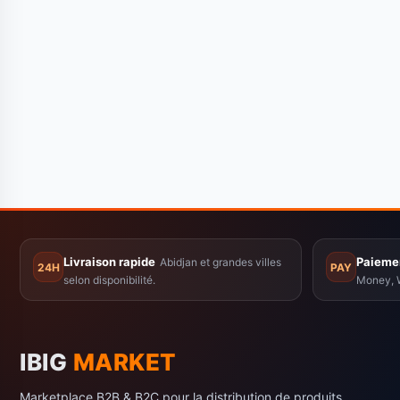
Livraison rapide
Paiemen
Abidjan et grandes villes
24H
PAY
selon disponibilité.
Money, W