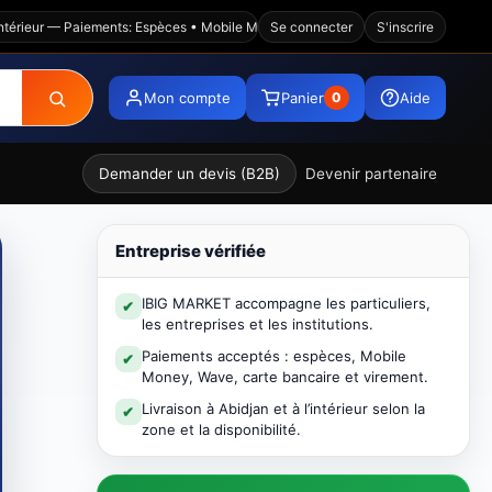
ur — Paiements: Espèces • Mobile Money • Wave • Visa • Virement — Plateform
Se connecter
S'inscrire
Mon compte
Panier
Aide
0
Demander un devis (B2B)
Devenir partenaire
Entreprise vérifiée
IBIG MARKET accompagne les particuliers,
✔
les entreprises et les institutions.
Paiements acceptés : espèces, Mobile
✔
Money, Wave, carte bancaire et virement.
Livraison à Abidjan et à l’intérieur selon la
✔
zone et la disponibilité.