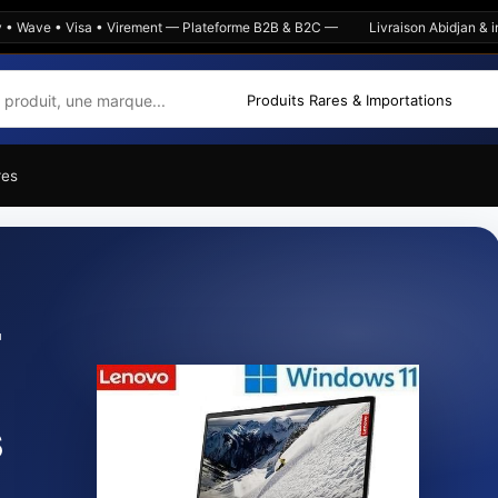
e • Visa • Virement — Plateforme B2B & B2C —
Livraison Abidjan & intérie
res
e
-
s