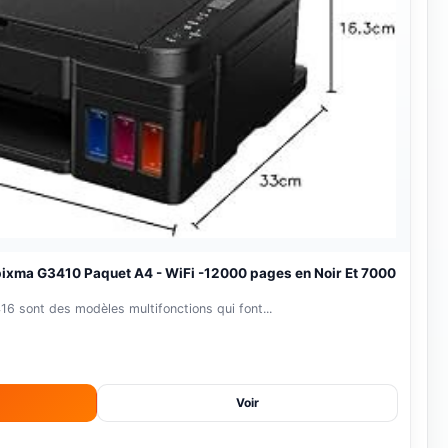
-18%
pixma G3410 Paquet A4 - WiFi -12000 pages en Noir Et 7000
 sont des modèles multifonctions qui font...