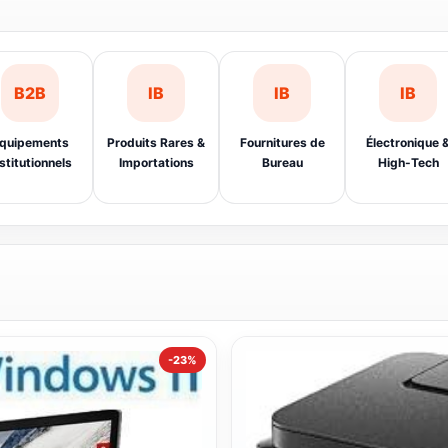
B2B
IB
IB
IB
quipements
Produits Rares &
Fournitures de
Électronique 
stitutionnels
Importations
Bureau
High-Tech