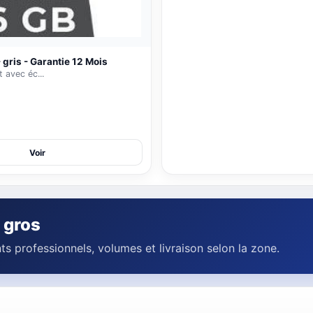
90 000 FCFA
110 000 FCFA
Ajouter
 gris - Garantie 12 Mois
 avec éc...
Voir
 gros