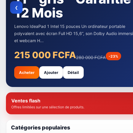
en Noir Et 7000
pages en couleur
❮
noir
L’imprimante Canon G3410 et G3416 sont des modèles
multifonctions qui font partie de la série PIXMA G. Ces
imprimantes sont idéale...
90 000 FCFA
-18%
110 000 FCFA
Acheter
Ajouter
Détail
Ventes flash