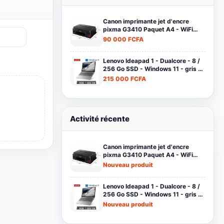
Produits les plus consultés
Canon imprimante jet d'encre
pixma G3410 Paquet A4 - WiFi
-12000 pages en Noir Et 7000
90 000 FCFA
pages en couleur noir
Lenovo Ideapad 1 - Dualcore - 8 /
256 Go SSD - Windows 11 - gris -
Garantie 12 Mois
215 000 FCFA
Activité récente
Canon imprimante jet d'encre
pixma G3410 Paquet A4 - WiFi
-12000 pages en Noir Et 7000
Nouveau produit
pages en couleur noir