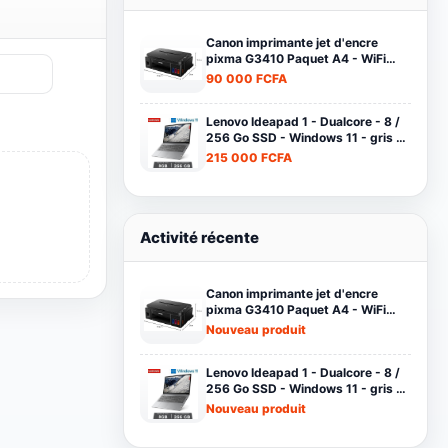
Produits les plus consultés
Canon imprimante jet d'encre
pixma G3410 Paquet A4 - WiFi
-12000 pages en Noir Et 7000
90 000 FCFA
pages en couleur noir
Lenovo Ideapad 1 - Dualcore - 8 /
256 Go SSD - Windows 11 - gris -
Garantie 12 Mois
215 000 FCFA
Activité récente
Canon imprimante jet d'encre
pixma G3410 Paquet A4 - WiFi
-12000 pages en Noir Et 7000
Nouveau produit
pages en couleur noir