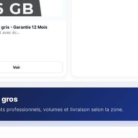
90 000 FCFA
110 000 FCFA
Ajouter
 gris - Garantie 12 Mois
 avec éc...
Voir
 gros