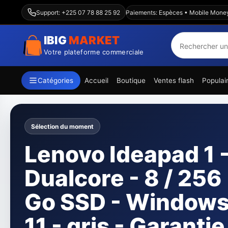
Livraison Abidjan & intérieur — Paiements: Espèces • Mobile Money • Wa
Support: +225 07 78 88 25 92
IBIG
MARKET
Votre plateforme commerciale
Catégories
Accueil
Boutique
Ventes flash
Populai
Sélection du moment
Canon imprimant
jet d'encre pixma
G3410 Paquet A4 
WiFi -12000 page