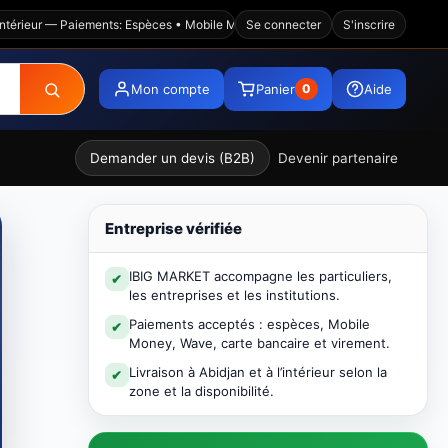
eur — Paiements: Espèces • Mobile Money • Wave • Visa • Virement — Plateform
Se connecter
S'inscrire
Mon compte
Panier
Aide
0
Demander un devis (B2B)
Devenir partenaire
Entreprise vérifiée
IBIG MARKET accompagne les particuliers,
✔
les entreprises et les institutions.
Paiements acceptés : espèces, Mobile
✔
Money, Wave, carte bancaire et virement.
Livraison à Abidjan et à l’intérieur selon la
✔
zone et la disponibilité.