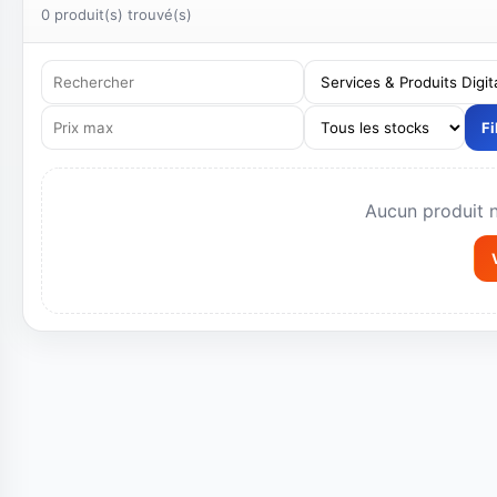
Devis personnalisé, sourcing, importation, équipement
Résultats
0 produit(s) trouvé(s)
Fi
Aucun produit 