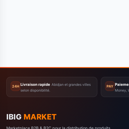
Livraison rapide
Paiemen
Abidjan et grandes villes
24H
PAY
selon disponibilité.
Money, W