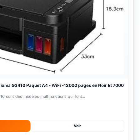
-18%
pixma G3410 Paquet A4 - WiFi -12000 pages en Noir Et 7000
 sont des modèles multifonctions qui font...