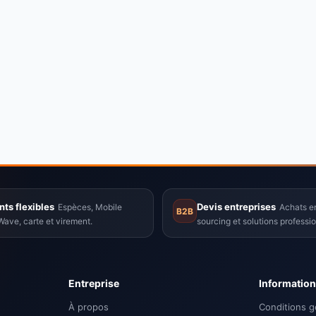
ts flexibles
Devis entreprises
Espèces, Mobile
Achats en
B2B
ave, carte et virement.
sourcing et solutions professio