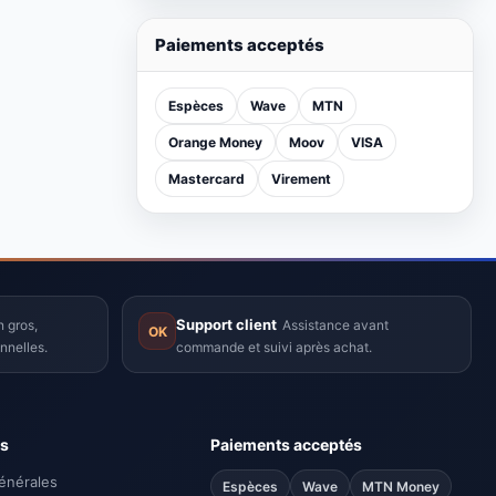
Lenovo Ideapad 1 - Dualcore - 8 /
256 Go SSD - Windows 11 - gris -
Garantie 12 Mois
Nouveau produit
Paiements acceptés
Espèces
Wave
MTN
Orange Money
Moov
VISA
Mastercard
Virement
Support client
 gros,
Assistance avant
OK
nnelles.
commande et suivi après achat.