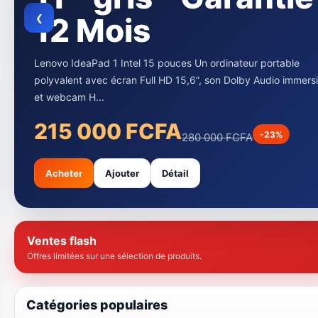
en Noir Et 7000
pages en couleur
❮
noir
L’imprimante Canon G3410 et G3416 sont des modèles
multifonctions qui font partie de la série PIXMA G. Ces
imprimantes sont idéale...
90 000 FCFA
-18%
110 000 FCFA
Acheter
Ajouter
Détail
Ventes flash