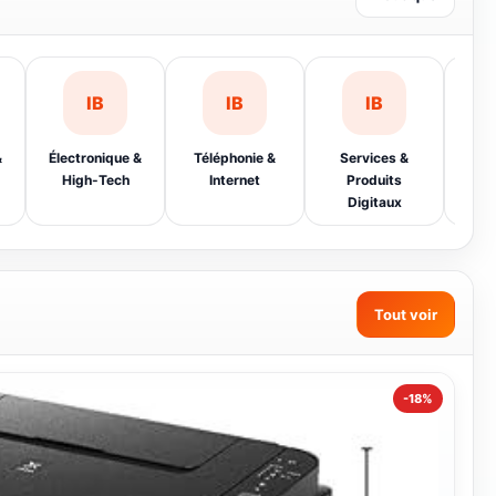
Boutique
IB
IB
IB
&
Électronique &
Téléphonie &
Services &
Sma
High-Tech
Internet
Produits
Digitaux
Tout voir