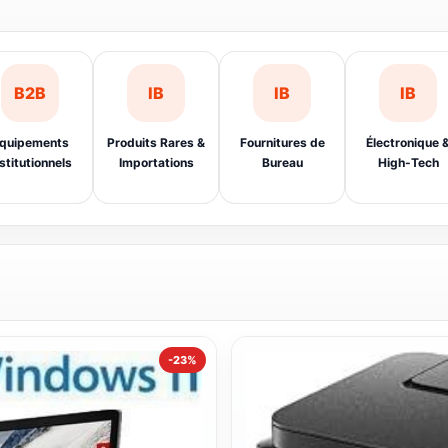
B2B
IB
IB
IB
quipements
Produits Rares &
Fournitures de
Électronique 
stitutionnels
Importations
Bureau
High-Tech