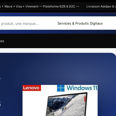
ve • Visa • Virement — Plateforme B2B & B2C —
Livraison Abidjan & intéri
res
e
-
s