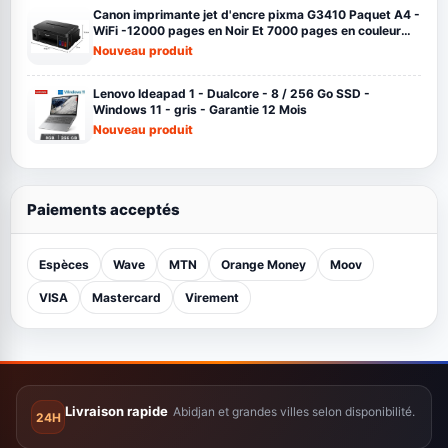
Canon imprimante jet d'encre pixma G3410 Paquet A4 -
WiFi -12000 pages en Noir Et 7000 pages en couleur
noir
Nouveau produit
Lenovo Ideapad 1 - Dualcore - 8 / 256 Go SSD -
Windows 11 - gris - Garantie 12 Mois
Nouveau produit
Paiements acceptés
Espèces
Wave
MTN
Orange Money
Moov
VISA
Mastercard
Virement
Livraison rapide
Abidjan et grandes villes selon disponibilité.
24H