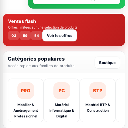
Ventes flash
Offres limitées sur une sélection de produits.
Voir les offres
03
59
54
Catégories populaires
Boutique
Accès rapide aux familles de produits.
PRO
PC
BTP
Mobilier &
Matériel
Matériel BTP &
Éq
Aménagement
Informatique &
Construction
Ins
Professionnel
Digital