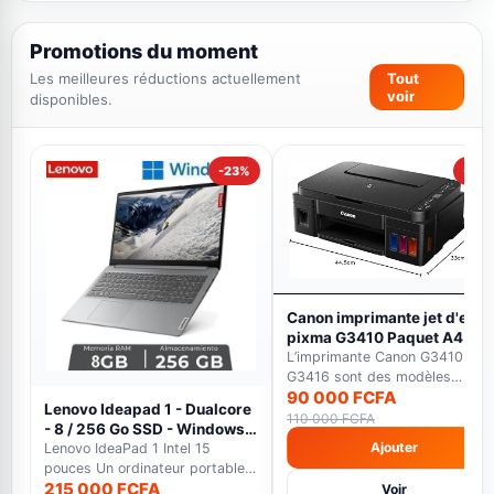
Promotions du moment
Les meilleures réductions actuellement
Tout
voir
disponibles.
-23%
-18%
Canon imprimante jet d'encr
pixma G3410 Paquet A4 -
WiFi -12000 pages en Noir E
L’imprimante Canon G3410 et
7000 pages en couleur noir
G3416 sont des modèles
90 000 FCFA
multifonctions qui font...
Lenovo Ideapad 1 - Dualcore
110 000 FCFA
- 8 / 256 Go SSD - Windows
Ajouter
11 - gris - Garantie 12 Mois
Lenovo IdeaPad 1 Intel 15
pouces Un ordinateur portable
215 000 FCFA
polyvalent avec éc...
Voir