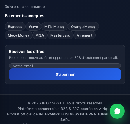
Suivre une commande
Paiements acceptés
Espèces
Wave
MTN Money
Orange Money
Moov Money
VISA
Mastercard
Virement
Recevoir les offres
Promotions, nouveautés et opportunités B2B directement par email.
S'abonner
© 2026 IBIG MARKET. Tous droits réservés.
Plateforme commerciale B2B & B2C opérée en Afrique.
Produit officiel de
INTERMARK BUSINESS INTERNATIONAL GROUP
SARL
Société enregistrée en Côte d'Ivoire - Conforme SYSCOHADA